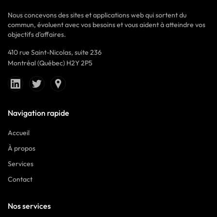
Nous concevons des sites et applications web qui sortent du
commun, évoluent avec vos besoins et vous aident à atteindre vos
objectifs d'affaires.
410 rue Saint-Nicolas, suite 236
Montréal (Québec) H2Y 2P5
Navigation rapide
Accueil
À propos
Services
Contact
Nos services