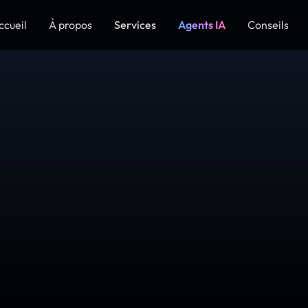
ccueil
À propos
Services
Agents IA
Conseils
 CE DONT VOTRE SITE A BE