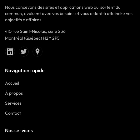
Nous concevons des sites et applications web qui sortent du
commun, évoluent avec vos besoins et vous aident à atteindre vos
objectifs d'affaires.
410 rue Saint-Nicolas, suite 236
Montréal (Québec) H2Y 2P5
Navigation rapide
Accueil
À propos
Services
Contact
Nos services