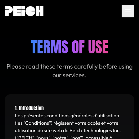
Home
TERMS OF USE
About
Please read these terms carefully before using
Services
our services.
AI Agents
Insights
1. Introduction
Les présentes conditions générales d'utilisation
FR
|
EN
(les "Conditions") régissent votre accès et votre
utilisation du site web de Peich Technologies Inc.
Contact
("PEICH", "nous", "notre", "nos"), accessible à