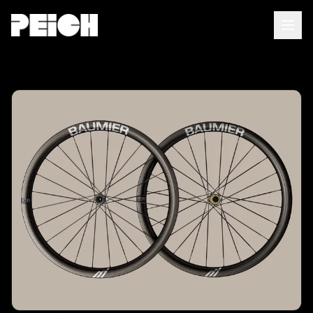
Accueil
À propos
Services
Agents IA
Conseils
FR
|
EN
Contact