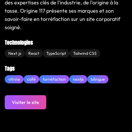
des expertises clés de l'industrie, de l'origine à la
tasse. Origine 117 présente ses marques et son
savoir-faire en torréfaction sur un site corporatif
soigné.
Technologies
Next.js
React
TypeScript
Tailwind CSS
Tags
vitrine
café
torréfaction
nextjs
bilingue
Visiter le site