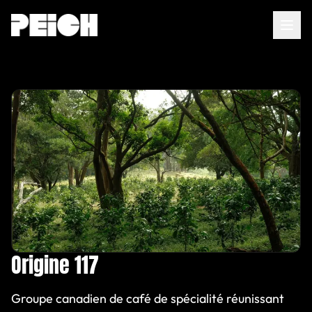
Accueil
À propos
Services
Agents IA
Conseils
Origine 117
FR
|
EN
Groupe canadien de café de spécialité réunissant
Contact