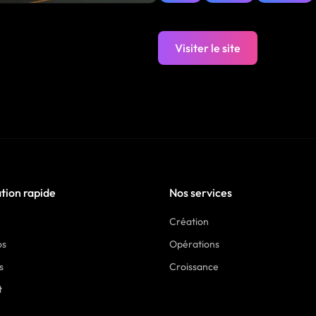
Visiter le site
tion rapide
Nos services
Création
os
Opérations
s
Croissance
t