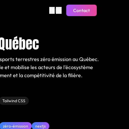
FR
|
EN
Contact
 Québec
nsports terrestres zéro émission au Québec.
 et mobilise les acteurs de l'écosystème
ent et la compétitivité de la filière.
Tailwind CSS
zéro-émission
nextjs