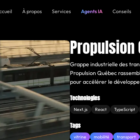
ccueil
À propos
Services
Agents IA
Conseils
Propulsion
Grappe industrielle des tra
Propulsion Québec rassemble
pour accélérer le développem
Technologies
Next.js
React
TypeScript
Tags
vitrine
mobilité
transport