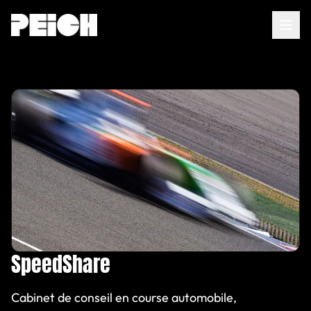
Accueil
À propos
Services
Agents IA
Conseils
SpeedShare
FR
|
EN
Cabinet de conseil en course automobile,
Contact